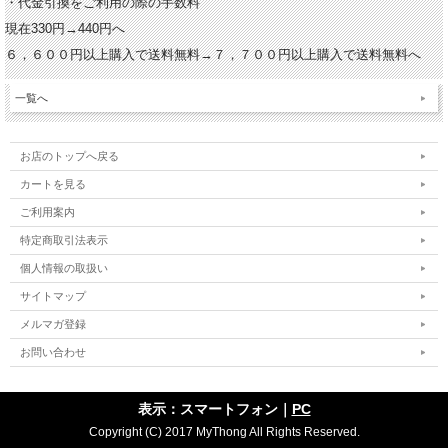
・代金引換をご利用の際の手数料
現在330円→440円へ
６，６００円以上購入で送料無料→７，７００円以上購入で送料無料へ
一覧へ
お店のトップへ戻る
カートを見る
ご利用案内
特定商取引法表示
個人情報の取扱い
サイトマップ
メルマガ登録
お問い合わせ
表示：スマートフォン｜
PC
Copyright (C) 2017 MyThong All Rights Reserved.