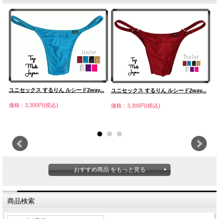
ユニセックス するりん ルシード2way...
ハ
ユニセックス するりん ルシード2way...
ユ
価格：3,300円(税込)
価格：3,300円(税込)
価
おすすめ商品 をもっと見る
商品検索