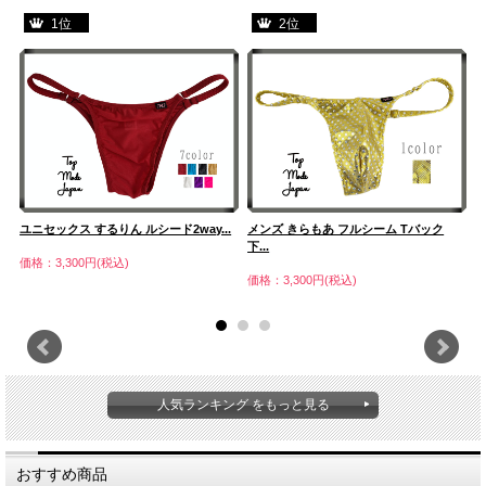
1位
2位
フ
ユニセックス するりん ルシード2way...
メンズ きらもあ フルシーム Tバック
下...
バ
価格：3,300円(税込)
価格：3,300円(税込)
価
人気ランキング をもっと見る
おすすめ商品