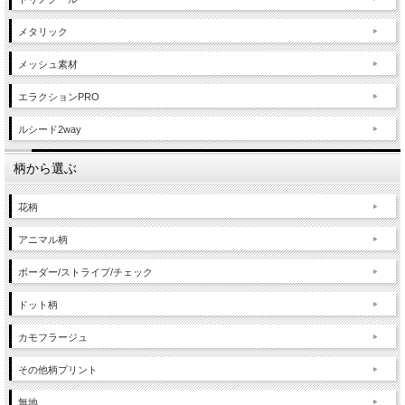
メタリック
メッシュ素材
エラクションPRO
ルシード2way
柄から選ぶ
花柄
アニマル柄
ボーダー/ストライプ/チェック
ドット柄
カモフラージュ
その他柄プリント
無地