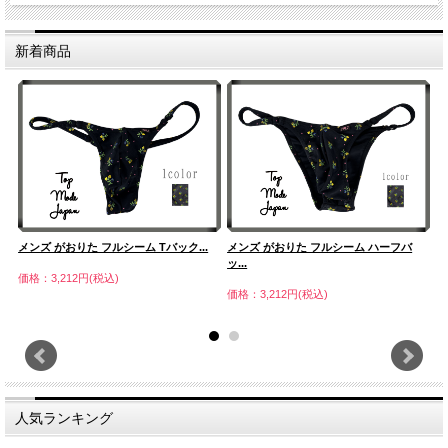
新着商品
メンズ がおりた フルシーム Tバック...
メンズ がおりた フルシーム ハーフバ
ユ
ッ...
ッ.
価格：3,212円(税込)
価格：3,212円(税込)
価
人気ランキング